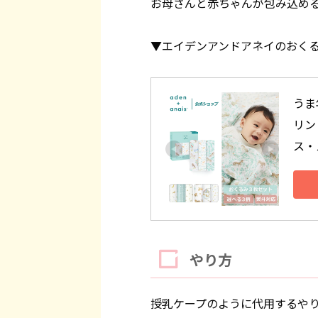
お母さんと赤ちゃんが包み込め
▼エイデンアンドアネイのおく
うま
リン
ス・ス
やり方
授乳ケープのように代用するや