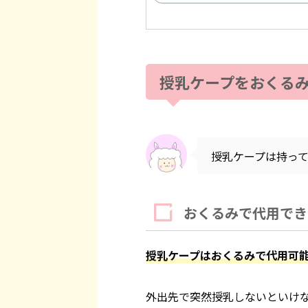
授乳ケープをおくる
授乳ケープは持っ
おくるみで代用でき
授乳ケープはおくるみで代用可
外出先で突然授乳しないといけ