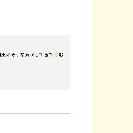
用出来そうな気がしてきた
む