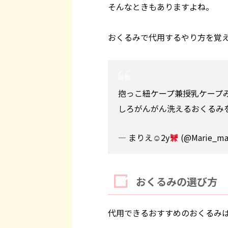
そんなときもありますよね。
おくるみで代用するやり方を覚
抱っこ紐ケープ兼授乳ケープ
しろがんがん洗えるおくるみ
— まりえ☺︎2y
(@Marie_ma
おくるみの選び方
代用できるおすすめのおくるみ