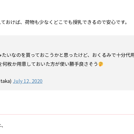
えておけば、荷物も少なくどこでも授乳できるので安心です。
みたいなのを買っておこうかと思ったけど、おくるみで十分代
を何枚か用意しておいた方が使い勝手良さそう
taka)
July 12, 2020
は、