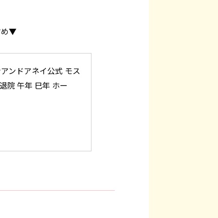
すめ▼
ンアンドアネイ公式 モス
 退院 午年 巳年 ホー